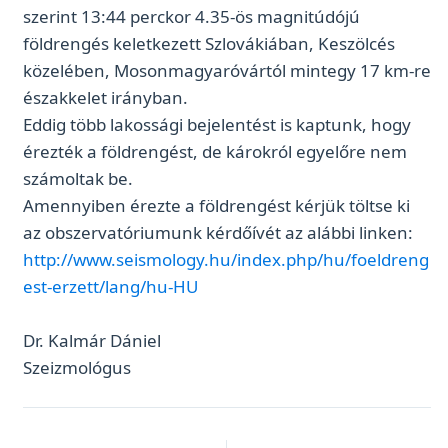
szerint 13:44 perckor 4.35-ös magnitúdójú
földrengés keletkezett Szlovákiában, Keszölcés
közelében, Mosonmagyaróvártól mintegy 17 km-re
északkelet irányban.
Eddig több lakossági bejelentést is kaptunk, hogy
érezték a földrengést, de károkról egyelőre nem
számoltak be.
Amennyiben érezte a földrengést kérjük töltse ki
az obszervatóriumunk kérdőívét az alábbi linken:
http://www.seismology.hu/index.php/hu/foeldreng
est-erzett/lang/hu-HU
Dr. Kalmár Dániel
Szeizmológus
←