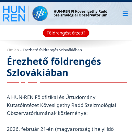
Skip
to
content
Földrengést érzett?
Címlap
»
Érezhető földrengés Szlovákiában
Érezhető földrengés
Szlovákiában
A HUN-REN Földfizikai és Űrtudományi
Kutatóintézet Kövesligethy Radó Szeizmológiai
Obszervatóriumának közleménye:
2026. február 21-én (magyarországi) helyi idő