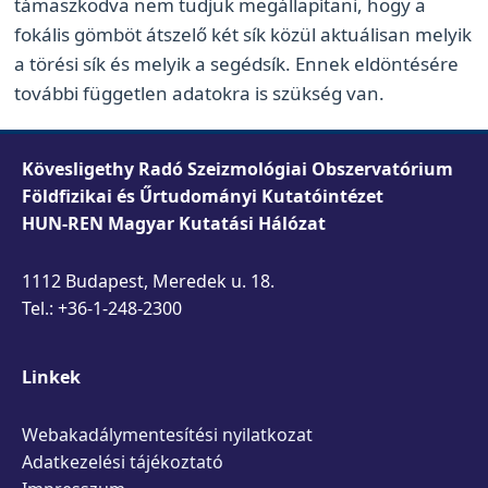
támaszkodva nem tudjuk megállapítani, hogy a
fokális gömböt átszelő két sík közül aktuálisan melyik
a törési sík és melyik a segédsík. Ennek eldöntésére
további független adatokra is szükség van.
Kövesligethy Radó Szeizmológiai Obszervatórium
Földfizikai és Űrtudományi Kutatóintézet
HUN-REN Magyar Kutatási Hálózat
1112 Budapest, Meredek u. 18.
Tel.: +36-1-248-2300
Linkek
Webakadálymentesítési nyilatkozat
Adatkezelési tájékoztató