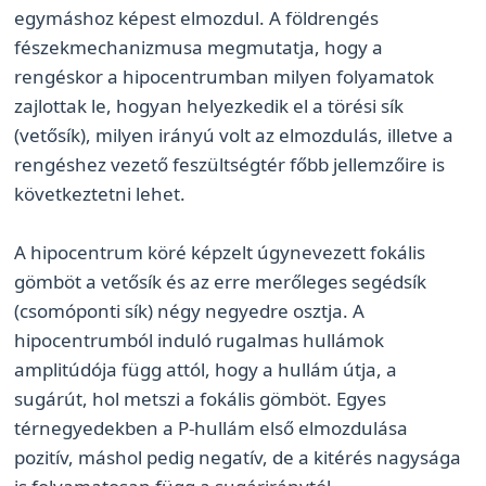
egymáshoz képest elmozdul. A földrengés
fészekmechanizmusa megmutatja, hogy a
rengéskor a hipocentrumban milyen folyamatok
zajlottak le, hogyan helyezkedik el a törési sík
(vetősík), milyen irányú volt az elmozdulás, illetve a
rengéshez vezető feszültségtér főbb jellemzőire is
következtetni lehet.
A hipocentrum köré képzelt úgynevezett fokális
gömböt a vetősík és az erre merőleges segédsík
(csomóponti sík) négy negyedre osztja. A
hipocentrumból induló rugalmas hullámok
amplitúdója függ attól, hogy a hullám útja, a
sugárút, hol metszi a fokális gömböt. Egyes
térnegyedekben a P-hullám első elmozdulása
pozitív, máshol pedig negatív, de a kitérés nagysága