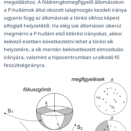
megoldáshoz. A földrengésmegfigyelő állomásokon
a P-hullámok által okozott talajmozgás kezdeti iránya
ugyanis függ az állomásnak a törési síkhoz képest
elfoglalt helyzetétől. Ha elég sok állomáson sikerül
megmérni a P-hullám első kitérési irányokat, akkor
kedvező
esetben következtetni lehet a törési sík
helyzetére, a sík mentén bekövetkezett elmozdulás
irányára, valamint a hipocentrumban uralkodó fő
feszültségirányra.