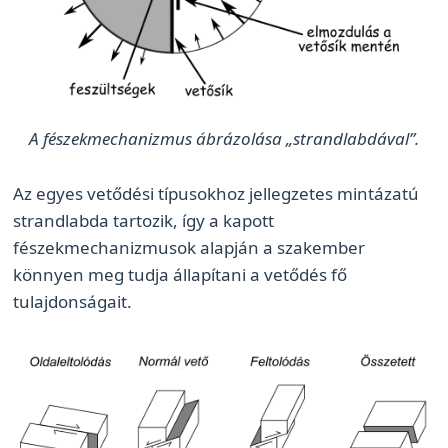
A fészekmechanizmus ábrázolása „strandlabdával”.
Az egyes vetődési típusokhoz jellegzetes mintázatú
strandlabda tartozik, így a kapott
fészekmechanizmusok alapján a szakember
könnyen meg tudja állapítani a vetődés fő
tulajdonságait.