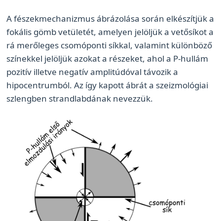
A fészekmechanizmus ábrázolása során elkészítjük a
fokális gömb vetületét, amelyen jelöljük a vetősíkot a
rá merőleges csomóponti síkkal, valamint különböző
színekkel jelöljük azokat a részeket, ahol a P-hullám
pozitív illetve negatív amplitúdóval távozik a
hipocentrumból. Az így kapott ábrát a szeizmológiai
szlengben strandlabdának nevezzük.