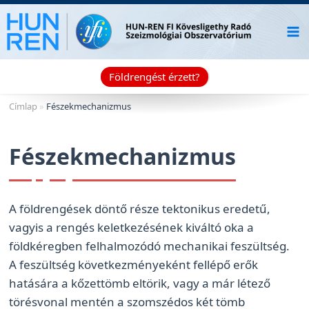
Skip
to
content
Földrengést érzett?
Címlap
»
Fészekmechanizmus
Fészekmechanizmus
A földrengések döntő része tektonikus eredetű,
vagyis a rengés keletkezésének kiváltó oka a
földkéregben felhalmozódó mechanikai feszültség.
A feszültség következményeként fellépő erők
hatására a kőzettömb eltörik, vagy a már létező
törésvonal mentén a szomszédos két tömb