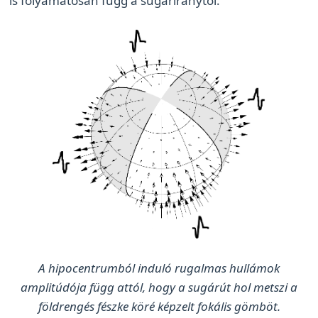
is folyamatosan függ a sugáriránytól.
A hipocentrumból induló rugalmas hullámok
amplitúdója függ attól, hogy a sugárút hol metszi a
földrengés fészke köré képzelt fokális gömböt.