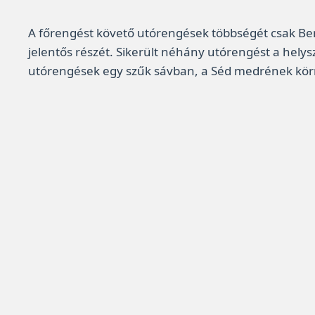
A főrengést követő utórengések többségét csak Berh
jelentős részét. Sikerült néhány utórengést a helys
utórengések egy szűk sávban, a Séd medrének körny