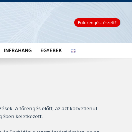
Földrengést érzett?
INFRAHANG
EGYEBEK
zések. A főrengés előtt, az azt közvetlenül
gében keletkezett.