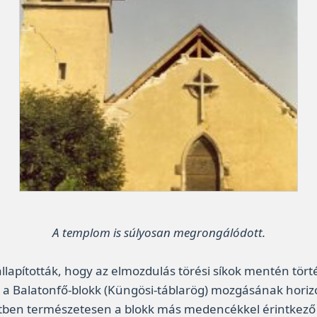
A templom is súlyosan megrongálódott.
ították, hogy az elmozdulás törési síkok mentén történt,
 a Balatonfő-blokk (Küngösi-táblarög) mozgásának horiz
setben természetesen a blokk más medencékkel érintkező