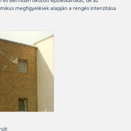
n és Berhidán okozott épületkárokat, de az
izmikus megfigyelések alapján a rengés intenzitása
ült.