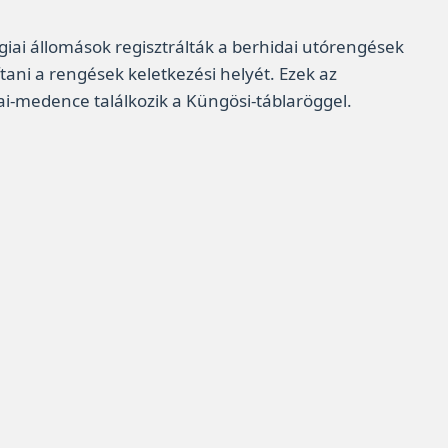
giai állomások regisztrálták a berhidai utórengések
tani a rengések keletkezési helyét. Ezek az
i-medence találkozik a Küngösi-táblaröggel.