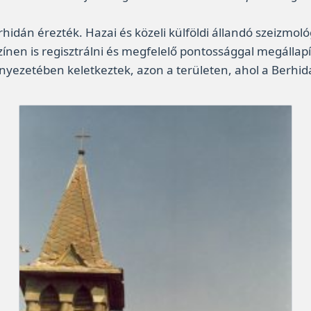
idán érezték. Hazai és közeli külföldi állandó szeizmoló
zínen is regisztrálni és megfelelő pontossággal megállapí
ezetében keletkeztek, azon a területen, ahol a Berhida