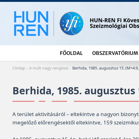
Skip
to
content
FŐOLDAL
OBSZERVATÓRIUM
Címlap
»
A múlt nagy rengései
»
Berhida, 1985. augusztus 15. (M=4.9
Berhida, 1985. augusztus 
A terület aktivitásáról – eltekintve a nagyon bizony
megelőző előrengésektől eltekintve, 159 szeizmiku