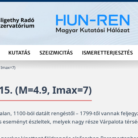
KUTATÁS
SZEIZMICITÁS
ISMERETTERJESZTÉS
, Imax=7)
15. (M=4.9, Imax=7)
talan, 1100-ból datált rengéstől – 1799-től vannak feljegy
s eseményt észleltek, melyek nagy része Várpalota térsé