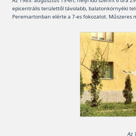
Az 1985. augusztus 15-én, helyi idő szerint 6 óra 
epicentrális területtől távolabb, balatonkörnyéki 
Peremartonban elérte a 7-es fokozatot. Műszeres m
Az 