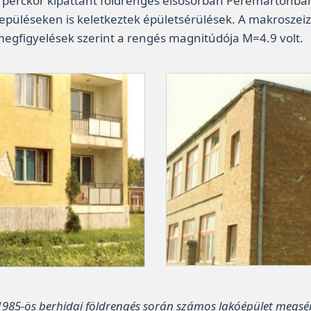
29 perckor kipattant földrengés elsősorban Peremartonba
településeken is keletkeztek épületsérülések. A makrosze
egfigyelések szerint a rengés magnitúdója M=4.9 volt.
1985-ös berhidai földrengés során számos lakóépület megsér