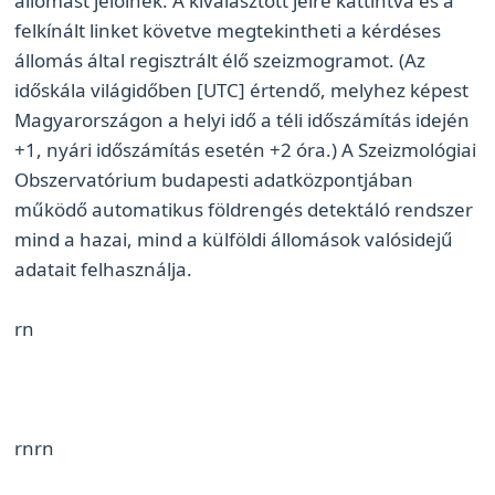
állomást jelölnek. A kiválasztott jelre kattintva és a
felkínált linket követve megtekintheti a kérdéses
állomás által regisztrált élő szeizmogramot. (Az
időskála világidőben [UTC] értendő, melyhez képest
Magyarországon a helyi idő a téli időszámítás idején
+1, nyári időszámítás esetén +2 óra.) A Szeizmológiai
Obszervatórium budapesti adatközpontjában
működő automatikus földrengés detektáló rendszer
mind a hazai, mind a külföldi állomások valósidejű
adatait felhasználja.
rn
rn
rn