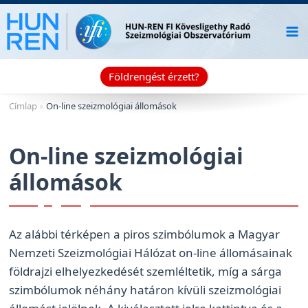
Skip
to
content
Földrengést érzett?
Címlap
»
On-line szeizmológiai állomások
On-line szeizmológiai
állomások
Az alábbi térképen a piros szimbólumok a Magyar
Nemzeti Szeizmológiai Hálózat on-line állomásainak
földrajzi elhelyezkedését szemléltetik, míg a sárga
szimbólumok néhány határon kívüli szeizmológiai