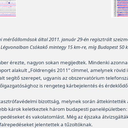
ai mérőállomások által 2011. január 29-én regisztrált szeiz
. Légvonalban Csókakő mintegy 15 km-re, míg Budapest 50 k
mber érezte, nagyon sokan megijedtek. Mindenki azonnal 
ort alakult „Földrengés 2011” címmel, amelynek rövid idő
lalt segítő szerepet, ugyanis az obszervatórium telefon
Főigazgatósághoz is rengeteg kárbejelentés és érdeklődő 
asztrófavédelmi bizottság, melynek során áttekintették a
ebb károk keletkeztek három budapesti panelépületben: a 
repedéseket és vakolatomlást. Még az éjszaka átvizsgáltá
lrepedéseket jelentettek a tűzoltóknak.