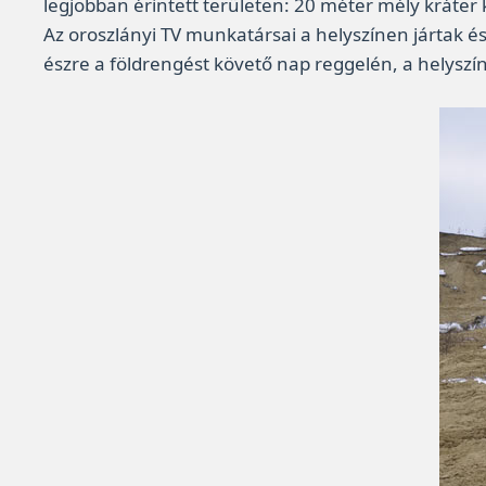
legjobban érintett területen: 20 méter mély kráter 
Az oroszlányi TV munkatársai a helyszínen jártak é
észre a földrengést követő nap reggelén, a helyszí