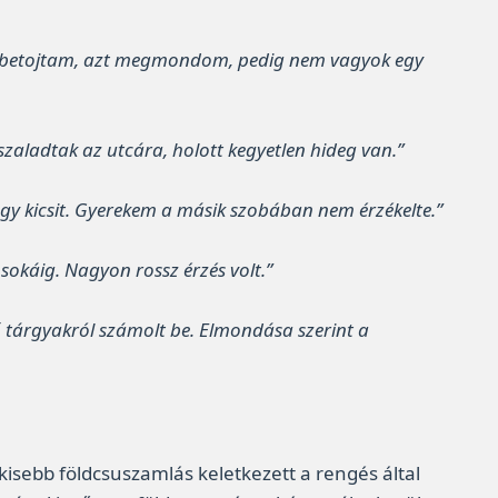
sen betojtam, azt megmondom, pedig nem vagyok egy
szaladtak az utcára, holott kegyetlen hideg van.”
 egy kicsit. Gyerekem a másik szobában nem érzékelte.”
 sokáig. Nagyon rossz érzés volt.”
ső tárgyakról számolt be. Elmondása szerint a
kisebb földcsuszamlás keletkezett a rengés által