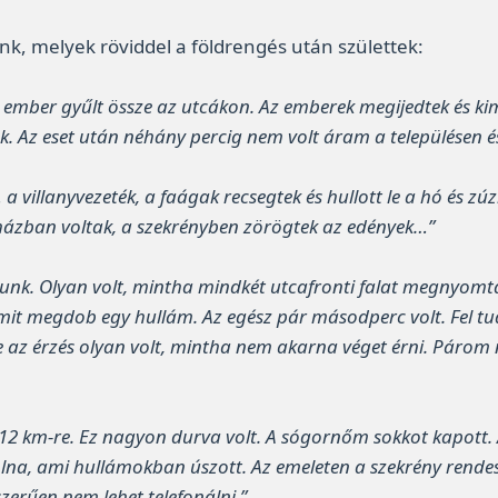
k, melyek röviddel a földrengés után születtek:
ember gyűlt össze az utcákon. Az emberek megijedtek és kim
k. Az eset után néhány percig nem volt áram a településen 
 villanyvezeték, a faágak recsegtek és hullott le a hó és z
zban voltak, a szekrényben zörögtek az edények…”
akunk. Olyan volt, mintha mindkét utcafronti falat megnyomt
mit megdob egy hullám. Az egész pár másodperc volt. Fel tu
de az érzés olyan volt, mintha nem akarna véget érni. Páro
2 km-re. Ez nagyon durva volt. A sógornőm sokkot kapott. A
lna, ami hullámokban úszott. Az emeleten a szekrény rendese
zerűen nem lehet telefonálni.”