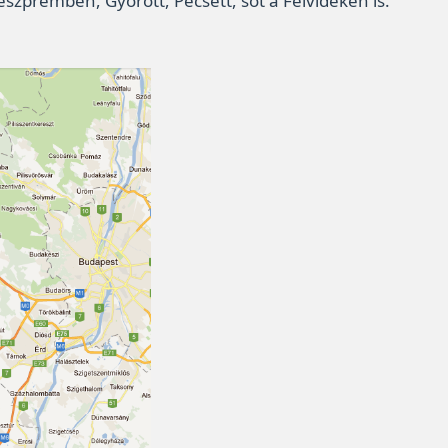
zprémben, Győrött, Pécsett, sőt a Felvidéken is.