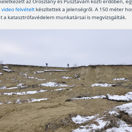
keletkezett az Oroszlány és Pusztavám közti erdőben, egy 
s
video felvételt
készítettek a jelenségről. A 150 méter ho
nt a katasztrófavédelem munkatársai is megvizsgálták.