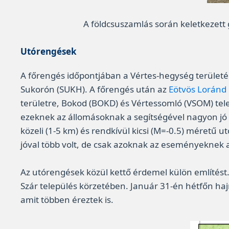
A földcsuszamlás során keletkezett
Utórengések
A főrengés időpontjában a Vértes-hegység területé
Sukorón (SUKH). A főrengés után az
Eötvös Loránd 
területre, Bokod (BOKD) és Vértessomló (VSOM) te
ezeknek az állomásoknak a segítségével nagyon jó l
közeli (1-5 km) és rendkívül kicsi (M=-0.5) méretű
jóval több volt, de csak azoknak az eseményeknek 
Az utórengések közül kettő érdemel külön említést
Szár település körzetében. Január 31-én hétfőn haj
amit többen éreztek is.