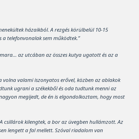
enekültek házaikból. A rezgés körülbelül 10-15
és a telefonvonalak sem működtek.”
úzmara… az utcában az összes kutya ugatott és az a
a volna valami iszonyatos erővel, közben az ablakok
dtunk ugrani a székekből és oda tudtunk menni az
m nagyon megijedt, de én is elgondolkoztam, hogy most
 csillárok kilengtek, a bor az üvegben hullámzott. Az
n lengett a fal mellett. Szóval riadalom van