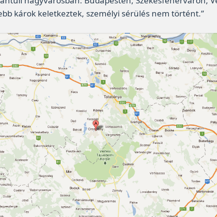
ántúli nagyvárosban: Budapesten, Székesfehérváron, Ves
ebb károk keletkeztek, személyi sérülés nem történt.”