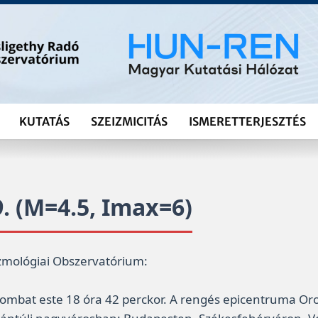
KUTATÁS
SZEIZMICITÁS
ISMERETTERJESZTÉS
9. (M=4.5, Imax=6)
eizmológiai Obszervatórium:
ombat este 18 óra 42 perckor. A rengés epicentruma Oro