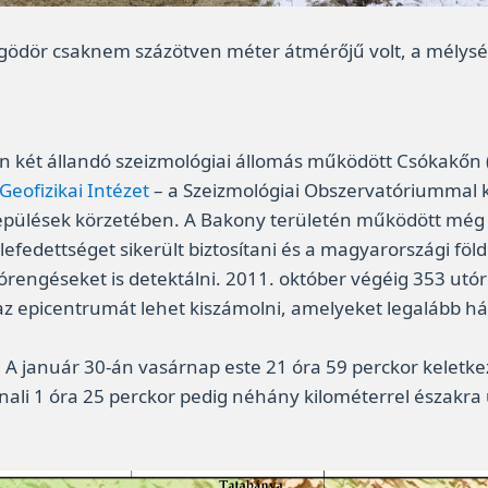
 gödör csaknem százötven méter átmérőjű volt, a mélysé
n két állandó szeizmológiai állomás működött Csókakőn 
Geofizikai Intézet
– a Szeizmológiai Obszervatóriummal ka
lepülések körzetében. A Bakony területén működött még 
efedettséget sikerült biztosítani és a magyarországi föl
 utórengéseket is detektálni. 2011. október végéig 353 u
az epicentrumát lehet kiszámolni, amelyeket legalább há
. A január 30-án vasárnap este 21 óra 59 perckor keletk
nali 1 óra 25 perckor pedig néhány kilométerrel északra