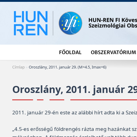
Skip
to
content
FŐOLDAL
OBSZERVATÓRIUM
Címlap
»
Oroszlány, 2011. január 29. (M=4.5, Imax=6)
Oroszlány, 2011. január 2
2011. január 29-én este az alábbi hírt adta ki a Sz
„4.5-es erősségű földrengés rázta meg hazánkat sz