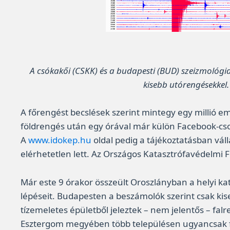
A csókakői (CSKK) és a budapesti (BUD) szeizmológi
kisebb utórengésekkel
A főrengést becslések szerint mintegy egy millió e
földrengés után egy órával már külön Facebook-csop
A
www.idokep.hu
oldal pedig a tájékoztatásban vál
elérhetetlen lett. Az Országos Katasztrófavédelmi 
Már este 9 órakor összeült Oroszlányban a helyi kat
lépéseit. Budapesten a beszámolók szerint csak kis
tízemeletes épületből jeleztek – nem jelentős – fal
Esztergom megyében több településen ugyancsak fa