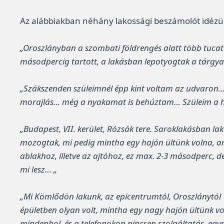
Az alábbiakban néhány lakossági beszámolót idézün
„Oroszlányban a szombati földrengés alatt több tucat 
másodpercig tartott, a lakásban lepotyogtak a tárgya
„Szákszenden szüleimnél épp kint voltam az udvaron… a
morajlás… még a nyakamat is behúztam… Szüleim a há
„Budapest, VII. kerület, Rózsák tere. Saroklakásban l
mozogtak, mi pedig mintha egy hajón ültünk volna, a
ablakhoz, illetve az ajtóhoz, ez max. 2-3 másodperc, 
mi lesz… „
„Mi Kömlődön lakunk, az epicentrumtól, Oroszlánytól 1
épületben olyan volt, mintha egy nagy hajón ültünk vo
mindenhol, és a telefonokon nincsen szolgáltatás, egys