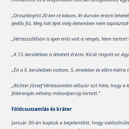
„Oroszlánytól 20 km-re lakom, itt durván érezni lehe
ijedős fiú. Meg hát ilyet még életemben nem tapasztal
„Vértesszőlősön is igen erős volt a rengés. Nem tartot
„A 13. kerületben is lehetett érezni. Kicsit ringott a
„Én a X. kerületben voltam, 5. emeleten és előre-hátra 
„Richter József Vértessomlón először azt hitte, hogy a
földrengés néhány másodpercig tartott.”
Földcsuszamlás és kráter
Január 30-án kaptuk a bejelentést, hogy valószínűle