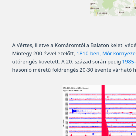
A Vértes, illetve a Komáromtól a Balaton keleti vég
Mintegy 200 évvel ezelőtt,
1810-ben, Mór környez
utórengés követett. A 20. század során pedig
1985-
hasonló méretű földrengés 20-30 évente várható 