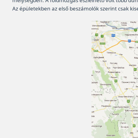
mélységben. A földmozgás észlelhető volt több dun
Az épületekben az első beszámolók szerint csak kis