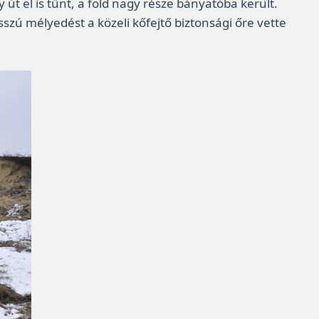
út el is tűnt, a föld nagy része bányatóba került.
sszú mélyedést a közeli kőfejtő biztonsági őre vette