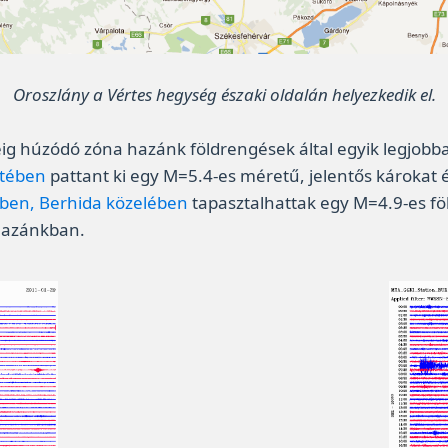
Oroszlány a Vértes hegység északi oldalán helyezkedik el.
éig húzódó zóna hazánk földrengések által egyik legjobba
etében
pattant ki egy M=5.4-es méretű, jelentős károkat 
ben, Berhida közelében
tapasztalhattak egy M=4.9-es fö
hazánkban.