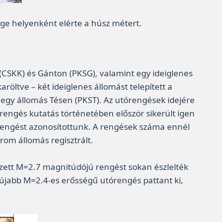
ge helyenként elérte a húsz métert.
(CSKK) és Gánton (PKSG), valamint egy ideiglenes
röltve – két ideiglenes állomást telepített a
egy állomás Tésen (PKST). Az utórengések idejére
drengés kutatás történetében először sikerült igen
tórengést azonosítottunk. A rengések száma ennél
rom állomás regisztrált.
ezett M=2.7 magnitúdójú rengést sokan észlelték
 újabb M=2.4-es erősségű utórengés pattant ki,