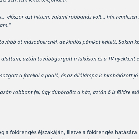
tett… először azt hittem, valami robbanás volt… hát rende
tam.”
t tovább öt másodpercnél, de kiadós pánikot keltett. Sokan ki
z ágy alattam, aztán továbbgörgött a lakáson és a TV nyekkent
mozgott a fotellal a padló, és az állólámpa is himbálózott jó
 kazán robbant fel, úgy dübörgött a ház, aztán ő is földre e
g a földrengés éjszakáján, illetve a földrengés hatására 