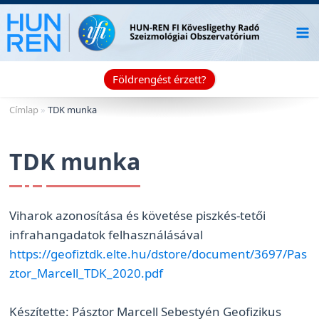
Skip
to
content
Földrengést érzett?
Címlap
»
TDK munka
TDK munka
Viharok azonosítása és követése piszkés-tetői
infrahangadatok felhasználásával
https://geofiztdk.elte.hu/dstore/document/3697/Pas
ztor_Marcell_TDK_2020.pdf
Készítette: Pásztor Marcell Sebestyén Geofizikus