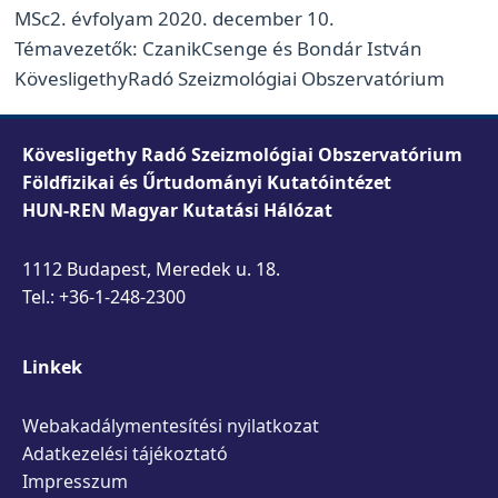
MSc2. évfolyam 2020. december 10.
Témavezetők: CzanikCsenge és Bondár István
KövesligethyRadó Szeizmológiai Obszervatórium
Kövesligethy Radó Szeizmológiai Obszervatórium
Földfizikai és Űrtudományi Kutatóintézet
HUN-REN Magyar Kutatási Hálózat
1112 Budapest, Meredek u. 18.
Tel.: +36-1-248-2300
Linkek
Webakadálymentesítési nyilatkozat
Adatkezelési tájékoztató
Impresszum